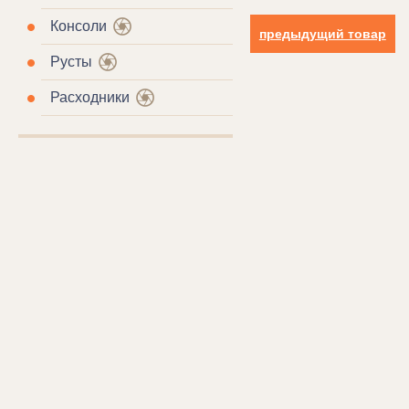
Консоли
предыдущий товар
Русты
Расходники