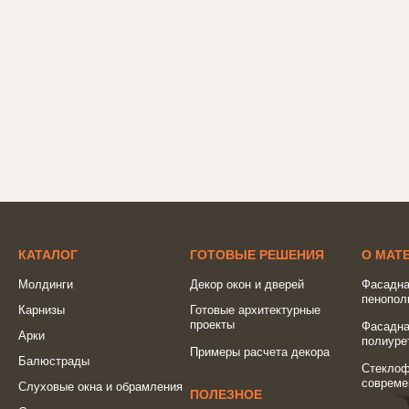
КАТАЛОГ
ГОТОВЫЕ РЕШЕНИЯ
О МАТ
Молдинги
Декор окон и дверей
Фасадна
пенопол
Карнизы
Готовые архитектурные
проекты
Фасадна
Арки
полиуре
Примеры расчета декора
Балюстрады
Стеклоф
совреме
Слуховые окна и обрамления
ПОЛЕЗНОЕ