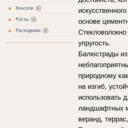
Консоли
искусственного
Русты
основе цементн
Расходники
Стекловолокно 
упругость.
Балюстрады из
неблагоприятны
природному кам
на изгиб, усто
использовать д
ландшафтных мо
веранд, террас