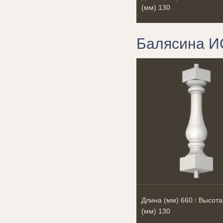
(мм)
130
Балясина И
Длина (мм)
660
/
Высота
(мм)
130