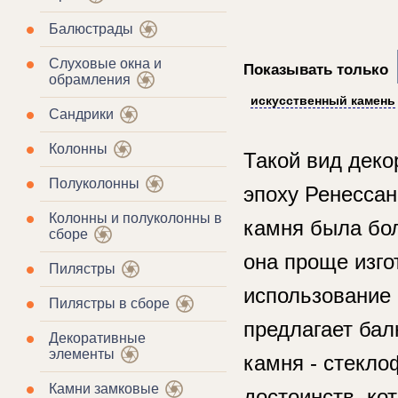
Балюстрады
Слуховые окна и
Показывать только
обрамления
искусственный камень
Сандрики
Колонны
Такой вид деко
Полуколонны
эпоху Ренессан
Колонны и полуколонны в
камня была бол
сборе
она проще изго
Пилястры
использование 
Пилястры в сборе
предлагает бал
Декоративные
элементы
камня - стекл
Камни замковые
достоинств, ко