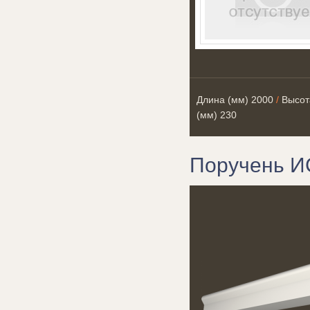
Длина (мм)
2000
/
Высот
(мм)
230
Поручень И