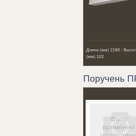
Длина (мм)
2180
/
Высот
(мм)
102
Поручень П