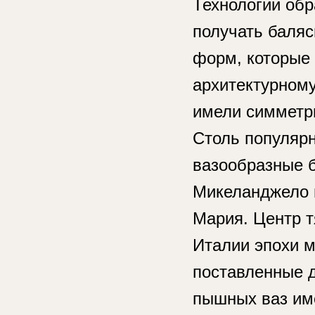
Технологии об
получать баляс
форм, которые 
архитектурном
имели симметри
Столь популяр
вазообразные 
Микеланджело 
Мария. Центр т
Италии эпохи 
поставленные д
пышных ваз име