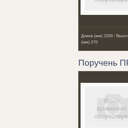
Длина (мм)
2200
/
Высот
(мм)
270
Поручень П