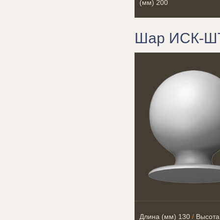
(мм)
200
Шар ИСК-Ш
Длина (мм)
130
/
Высота