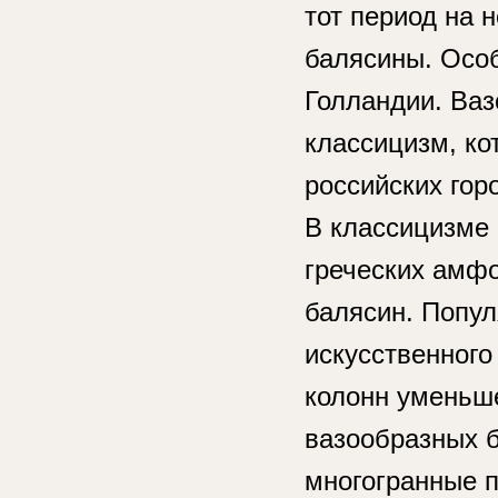
тот период на 
балясины. Особ
Голландии. Ва
классицизм, ко
российских гор
В классицизме
греческих амф
балясин. Попул
искусственного
колонн уменьш
вазообразных б
многогранные 