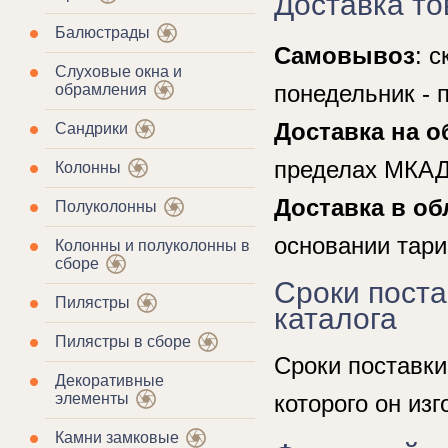
Доставка то
Балюстрады
Самовывоз
: 
Слуховые окна и
понедельник - 
обрамления
Доставка на о
Сандрики
пределах МКАД 
Колонны
Доставка в об
Полуколонны
основании тари
Колонны и полуколонны в
сборе
Сроки поста
Пилястры
каталога
Пилястры в сборе
Сроки поставки
Декоративные
элементы
которого он изг
Камни замковые