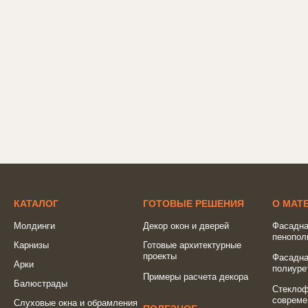
КАТАЛОГ
ГОТОВЫЕ РЕШЕНИЯ
О МАТ
Молдинги
Декор окон и дверей
Фасадна
пенопол
Карнизы
Готовые архитектурные
проекты
Фасадна
Арки
полиуре
Примеры расчета декора
Балюстрады
Стеклоф
совреме
Слуховые окна и обрамления