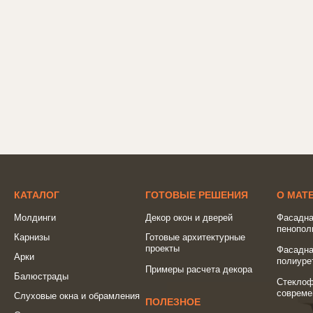
КАТАЛОГ
ГОТОВЫЕ РЕШЕНИЯ
О МАТ
Молдинги
Декор окон и дверей
Фасадна
пенопол
Карнизы
Готовые архитектурные
проекты
Фасадна
Арки
полиуре
Примеры расчета декора
Балюстрады
Стеклоф
совреме
Слуховые окна и обрамления
ПОЛЕЗНОЕ