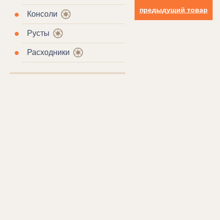
предыдущий товар
Консоли
Русты
Расходники