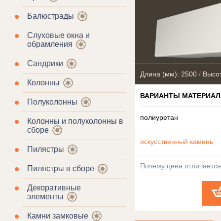
Балюстрады
Слуховые окна и
обрамления
Сандрики
Длина (мм): 2500
/
Высот
Колонны
ВАРИАНТЫ МАТЕРИАЛ
Полуколонны
полиуретан
Колонны и полуколонны в
сборе
искусственный камень
Пилястры
Почему цена отличаетс
Пилястры в сборе
Декоративные
элементы
Камни замковые