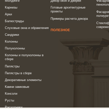
Молдинги
Декор окон и дверей
Фасадна
пенопол
Карнизы
Готовые архитектурные
проекты
Фасадна
Арки
полиуре
Примеры расчета декора
Балюстрады
Стеклоф
совреме
Слуховые окна и обрамления
ПОЛЕЗНОЕ
Сандрики
Колонны
Полуколонны
Колонны и полуколонны в
сборе
Пилястры
Пилястры в сборе
Декоративные элементы
Камни замковые
Консоли
Русты
Расходники