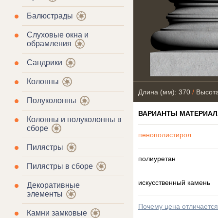
Балюстрады
Слуховые окна и
обрамления
Сандрики
Колонны
Длина (мм): 370
/
Высота
Полуколонны
ВАРИАНТЫ МАТЕРИАЛ
Колонны и полуколонны в
сборе
пенополистирол
Пилястры
полиуретан
Пилястры в сборе
искусственный камень
Декоративные
элементы
Почему цена отличаетс
Камни замковые