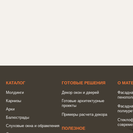
КАТАЛОГ
ГОТОВЫЕ РЕШЕНИЯ
О МАТ
Молдинги
Декор окон и дверей
Фасадна
пенопол
Карнизы
Готовые архитектурные
проекты
Фасадна
Арки
полиуре
Примеры расчета декора
Балюстрады
Стеклоф
совреме
Слуховые окна и обрамления
ПОЛЕЗНОЕ