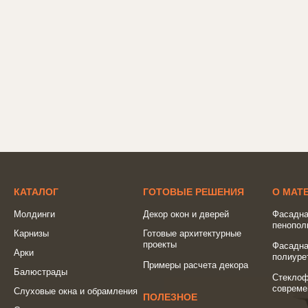
КАТАЛОГ
ГОТОВЫЕ РЕШЕНИЯ
О МАТ
Молдинги
Декор окон и дверей
Фасадна
пенопол
Карнизы
Готовые архитектурные
проекты
Фасадна
Арки
полиуре
Примеры расчета декора
Балюстрады
Стеклоф
совреме
Слуховые окна и обрамления
ПОЛЕЗНОЕ