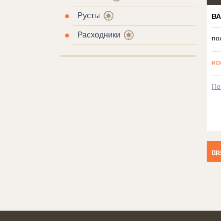
Русты
В
Расходники
по
ис
По
пр