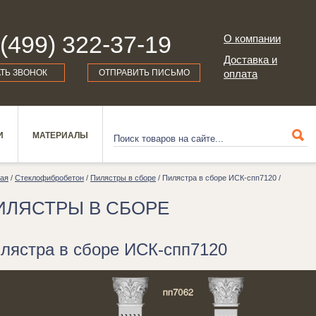
 (499) 322-37-19
О компании
Доставка и
АТЬ ЗВОНОК
ОТПРАВИТЬ ПИСЬМО
оплата
И
МАТЕРИАЛЫ
ная
/
Стеклофибробетон
/
Пилястры в сборе
/ Пилястра в сборе ИСК-спп7120 /
ИЛЯСТРЫ В СБОРЕ
лястра в сборе ИСК-спп7120