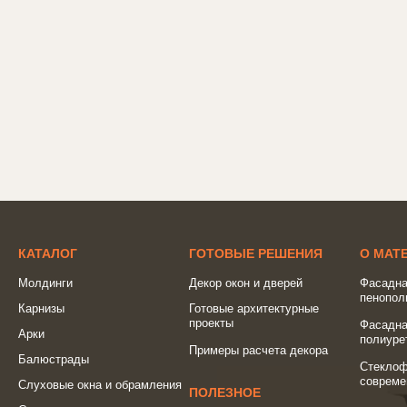
КАТАЛОГ
ГОТОВЫЕ РЕШЕНИЯ
О МАТ
Молдинги
Декор окон и дверей
Фасадна
пенопол
Карнизы
Готовые архитектурные
проекты
Фасадна
Арки
полиуре
Примеры расчета декора
Балюстрады
Стеклоф
совреме
Слуховые окна и обрамления
ПОЛЕЗНОЕ