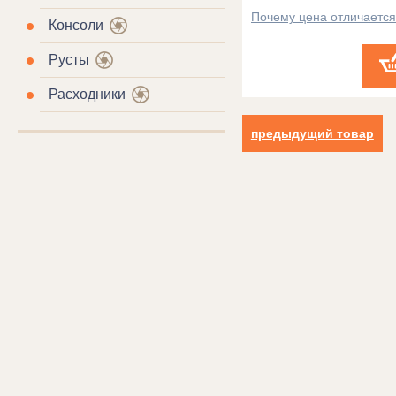
Почему цена отличаетс
Консоли
Русты
Расходники
предыдущий товар