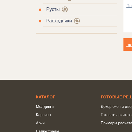
По
Русты
Расходники
пр
КАТАЛОГ
ГОТОВЫЕ РЕ
Молдинги
Декор окон и две
Карнизы
Готовые архитек
Арки
Примеры расчета
Балюстрады