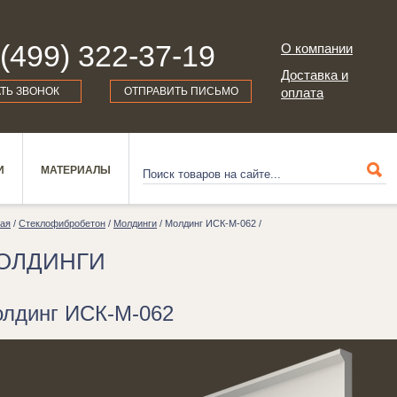
 (499) 322-37-19
О компании
Доставка и
АТЬ ЗВОНОК
ОТПРАВИТЬ ПИСЬМО
оплата
И
МАТЕРИАЛЫ
ная
/
Стеклофибробетон
/
Молдинги
/ Молдинг ИСК-М-062 /
ОЛДИНГИ
лдинг ИСК-М-062