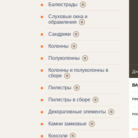
Балюстрады
Слуховые окна и
обрамления
Сандрики
Колонны
Полуколонны
Колонны и полуколонны в
Дл
сборе
В
Пилястры
пе
Пилястры в сборе
Декоративные элементы
по
Камни замковые
ис
Консоли