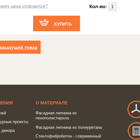
чему цена отличается?
Кол-во:
КУПИТЬ
едыдущий товар
ШЕНИЯ
О МАТЕРИАЛЕ
рей
Фасадная лепнина из
пенополистирола
турные проекты
Фасадная лепнина из полиуретана
 декора
Стеклофибробетон - современный