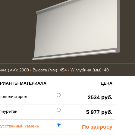
ина (мм): 2000
/
Высота (мм): 454
/
W глубина (мм): 40
АРИАНТЫ МАТЕРИАЛА
ЦЕНА
нополистирол
2534 руб.
лиуретан
5 977 руб.
кусственный камень
По запросу