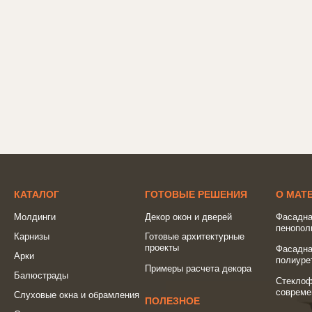
КАТАЛОГ
ГОТОВЫЕ РЕШЕНИЯ
О МАТ
Молдинги
Декор окон и дверей
Фасадна
пенопол
Карнизы
Готовые архитектурные
проекты
Фасадна
Арки
полиуре
Примеры расчета декора
Балюстрады
Стеклоф
совреме
Слуховые окна и обрамления
ПОЛЕЗНОЕ