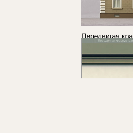
Передвигая кра
Передвигая красную ра
рассмотреть у