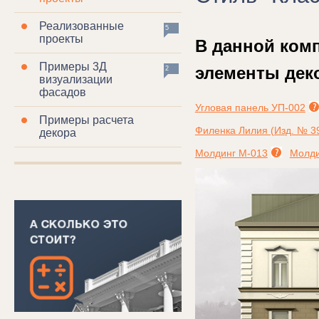
Реализованные
5
проекты
В данной ком
Примеры 3Д
элементы дек
2
визуализации
фасадов
Угловая панель УП-002
Примеры расчета
Филенка Лилия (Изд. № 39
декора
Молдинг М-013
Молди