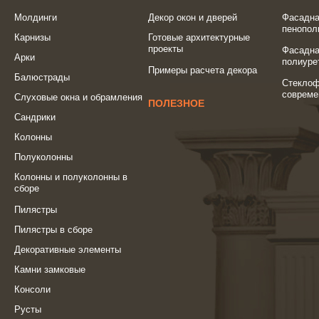
Молдинги
Декор окон и дверей
Фасадна
пенопол
Карнизы
Готовые архитектурные
проекты
Фасадна
Арки
полиуре
Примеры расчета декора
Балюстрады
Стеклоф
совреме
Слуховые окна и обрамления
ПОЛЕЗНОЕ
Сандрики
Колонны
Полуколонны
Колонны и полуколонны в
сборе
Пилястры
Пилястры в сборе
Декоративные элементы
Камни замковые
Консоли
Русты