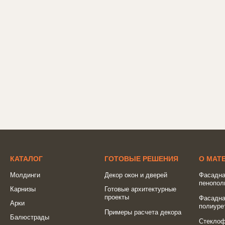
КАТАЛОГ
ГОТОВЫЕ РЕШЕНИЯ
О МАТ
Молдинги
Декор окон и дверей
Фасадна
пенопол
Карнизы
Готовые архитектурные
проекты
Фасадна
Арки
полиуре
Примеры расчета декора
Балюстрады
Стеклоф