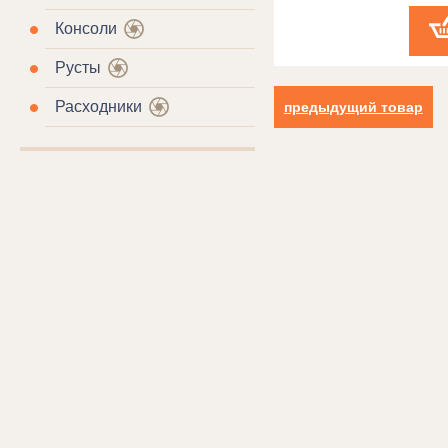
Консоли
Русты
Расходники
предыдущий товар