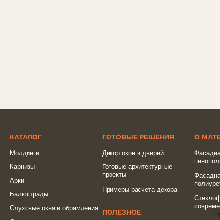
КАТАЛОГ
ГОТОВЫЕ РЕШЕНИЯ
О МАТ
Молдинги
Декор окон и дверей
Фасадна
пенопол
Карнизы
Готовые архитектурные
проекты
Фасадна
Арки
полиуре
Примеры расчета декора
Балюстрады
Стеклоф
совреме
Слуховые окна и обрамления
ПОЛЕЗНОЕ