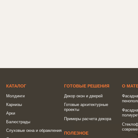
КАТАЛОГ
ГОТОВЫЕ РЕШЕНИЯ
О МАТ
Молдинги
Декор окон и дверей
Фасадна
пенопол
Карнизы
Готовые архитектурные
проекты
Фасадна
Арки
полиуре
Примеры расчета декора
Балюстрады
Стеклоф
совреме
Слуховые окна и обрамления
ПОЛЕЗНОЕ