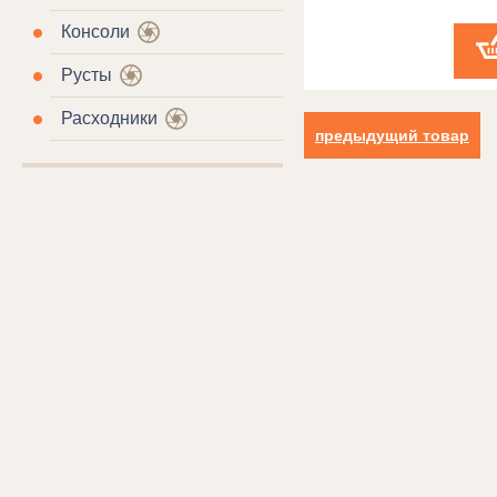
Консоли
Русты
Расходники
предыдущий товар