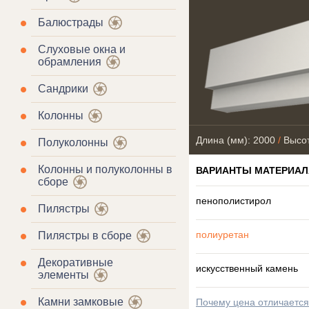
Балюстрады
Слуховые окна и
обрамления
Сандрики
Колонны
Длина (мм): 2000
/
Высот
Полуколонны
Колонны и полуколонны в
ВАРИАНТЫ МАТЕРИАЛ
сборе
пенополистирол
Пилястры
полиуретан
Пилястры в сборе
Декоративные
искусственный камень
элементы
Камни замковые
Почему цена отличаетс