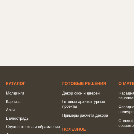
КАТАЛОГ
ГОТОВЫЕ РЕШЕНИЯ
О МАТ
Молдинги
Декор окон и дверей
Фасадна
пенопол
Карнизы
Готовые архитектурные
проекты
Фасадна
Арки
полиуре
Примеры расчета декора
Балюстрады
Стеклоф
совреме
Слуховые окна и обрамления
ПОЛЕЗНОЕ