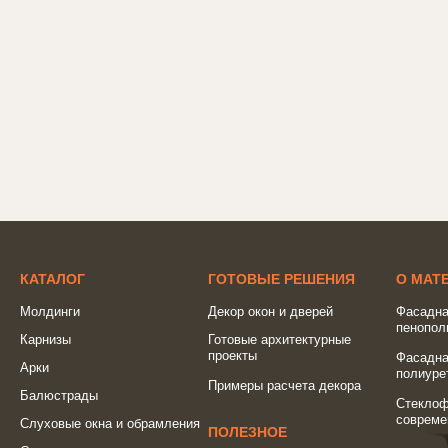
КАТАЛОГ
ГОТОВЫЕ РЕШЕНИЯ
О МАТ
Молдинги
Декор окон и дверей
Фасадна
пенопол
Карнизы
Готовые архитектурные
проекты
Фасадна
Арки
полиуре
Примеры расчета декора
Балюстрады
Стеклоф
совреме
Слуховые окна и обрамления
ПОЛЕЗНОЕ