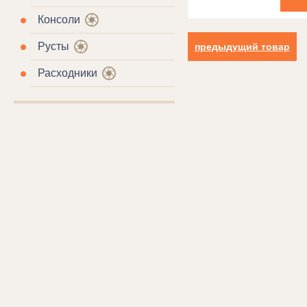
Консоли
Русты
предыдущий товар
Расходники