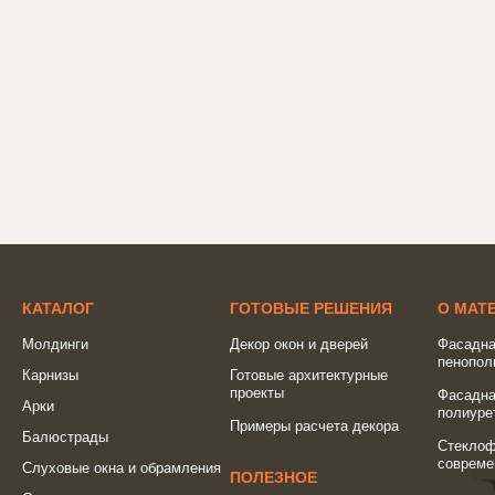
КАТАЛОГ
ГОТОВЫЕ РЕШЕНИЯ
О МАТ
Молдинги
Декор окон и дверей
Фасадна
пенопол
Карнизы
Готовые архитектурные
проекты
Фасадна
Арки
полиуре
Примеры расчета декора
Балюстрады
Стеклоф
совреме
Слуховые окна и обрамления
ПОЛЕЗНОЕ