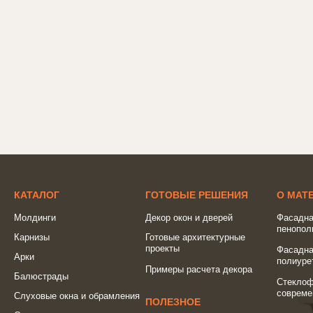
КАТАЛОГ
ГОТОВЫЕ РЕШЕНИЯ
О МАТ
Молдинги
Декор окон и дверей
Фасадна
пенопол
Карнизы
Готовые архитектурные
проекты
Фасадна
Арки
полиуре
Примеры расчета декора
Балюстрады
Стеклоф
совреме
Слуховые окна и обрамления
ПОЛЕЗНОЕ