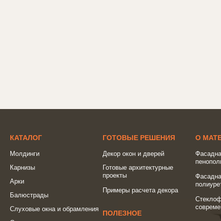
КАТАЛОГ
ГОТОВЫЕ РЕШЕНИЯ
О МАТ
Молдинги
Декор окон и дверей
Фасадна
пенопол
Карнизы
Готовые архитектурные
проекты
Фасадна
Арки
полиуре
Примеры расчета декора
Балюстрады
Стеклоф
совреме
Слуховые окна и обрамления
ПОЛЕЗНОЕ