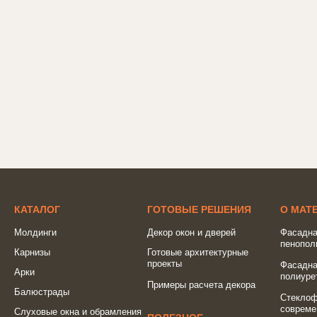
КАТАЛОГ
ГОТОВЫЕ РЕШЕНИЯ
О МАТ
Молдинги
Декор окон и дверей
Фасадна
пенопол
Карнизы
Готовые архитектурные
проекты
Фасадна
Арки
полиуре
Примеры расчета декора
Балюстрады
Стеклоф
совреме
Слуховые окна и обрамления