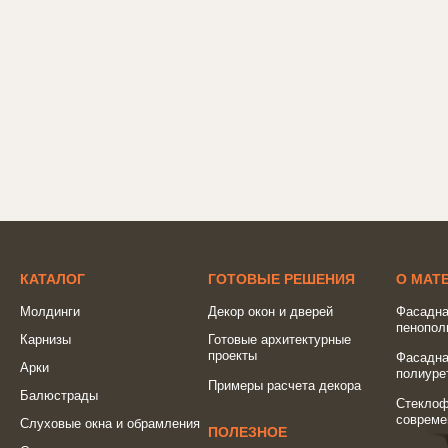
КАТАЛОГ
ГОТОВЫЕ РЕШЕНИЯ
О МАТ
Молдинги
Декор окон и дверей
Фасадна
пенопол
Карнизы
Готовые архитектурные
проекты
Фасадна
Арки
полиуре
Примеры расчета декора
Балюстрады
Стеклоф
совреме
Слуховые окна и обрамления
ПОЛЕЗНОЕ