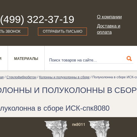
 (499) 322-37-19
О компании
Доставка и
АТЬ ЗВОНОК
ОТПРАВИТЬ ПИСЬМО
оплата
И
МАТЕРИАЛЫ
ная
/
Стеклофибробетон
/
Колонны и полуколонны в сборе
/ Полуколонна в сборе ИСК-с
ОЛОННЫ И ПОЛУКОЛОННЫ В СБОР
луколонна в сборе ИСК-спк8080