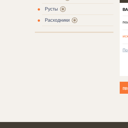
Русты
В
Расходники
по
ис
По
пр