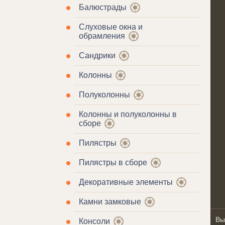
Балюстрады
Слуховые окна и
обрамления
Сандрики
Колонны
Полуколонны
Колонны и полуколонны в
сборе
Пилястры
Пилястры в сборе
Декоративные элементы
Камни замковые
Вы
Консоли