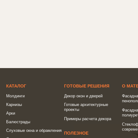
КАТАЛОГ
ГОТОВЫЕ РЕШЕНИЯ
О МАТ
Молдинги
Декор окон и дверей
Фасадна
пенопол
Карнизы
Готовые архитектурные
проекты
Фасадна
Арки
полиуре
Примеры расчета декора
Балюстрады
Стеклоф
совреме
Слуховые окна и обрамления
ПОЛЕЗНОЕ