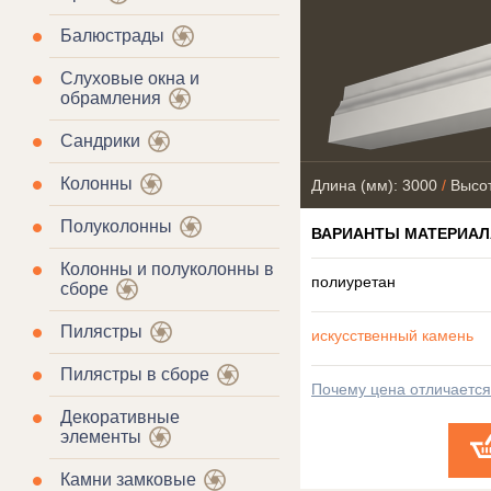
Балюстрады
Слуховые окна и
обрамления
Сандрики
Колонны
Длина (мм): 3000
/
Высот
Полуколонны
ВАРИАНТЫ МАТЕРИАЛ
Колонны и полуколонны в
полиуретан
сборе
Пилястры
искусственный камень
Пилястры в сборе
Почему цена отличаетс
Декоративные
элементы
Камни замковые