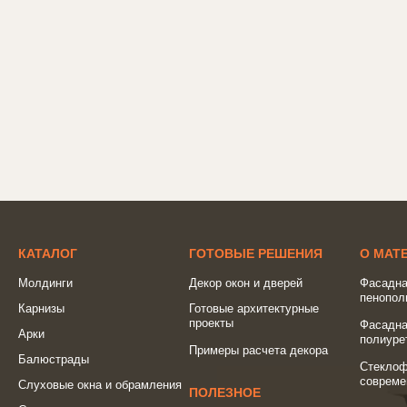
КАТАЛОГ
ГОТОВЫЕ РЕШЕНИЯ
О МАТ
Молдинги
Декор окон и дверей
Фасадна
пенопол
Карнизы
Готовые архитектурные
проекты
Фасадна
Арки
полиуре
Примеры расчета декора
Балюстрады
Стеклоф
совреме
Слуховые окна и обрамления
ПОЛЕЗНОЕ