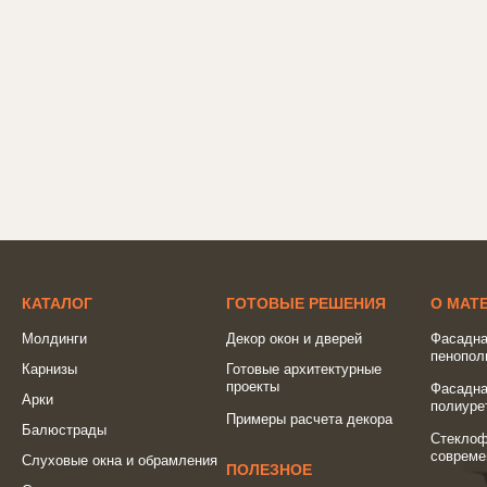
КАТАЛОГ
ГОТОВЫЕ РЕШЕНИЯ
О МАТ
Молдинги
Декор окон и дверей
Фасадна
пенопол
Карнизы
Готовые архитектурные
проекты
Фасадна
Арки
полиуре
Примеры расчета декора
Балюстрады
Стеклоф
совреме
Слуховые окна и обрамления
ПОЛЕЗНОЕ