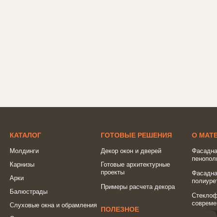
КАТАЛОГ
ГОТОВЫЕ РЕШЕНИЯ
О МАТ
Молдинги
Декор окон и дверей
Фасадна
пенопол
Карнизы
Готовые архитектурные
проекты
Фасадна
Арки
полиуре
Примеры расчета декора
Балюстрады
Стеклоф
совреме
Слуховые окна и обрамления
ПОЛЕЗНОЕ