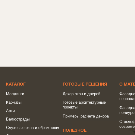
КАТАЛОГ
ГОТОВЫЕ РЕШЕНИЯ
О МАТ
Молдинги
Декор окон и дверей
Фасадна
пенопол
Карнизы
Готовые архитектурные
проекты
Фасадна
Арки
полиуре
Примеры расчета декора
Балюстрады
Стеклоф
совреме
Слуховые окна и обрамления
ПОЛЕЗНОЕ