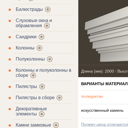
Балюстрады
Слуховые окна и
обрамления
Сандрики
Колонны
Полуколонны
Колонны и полуколонны в
Длина (мм): 2000
/
Высот
сборе
ВАРИАНТЫ МАТЕРИАЛ
Пилястры
полиуретан
Пилястры в сборе
Декоративные
искусственный камень
элементы
Почему цена отличаетс
Камни замковые