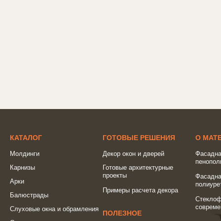
КАТАЛОГ
ГОТОВЫЕ РЕШЕНИЯ
О МАТ
Молдинги
Декор окон и дверей
Фасадна
пенопол
Карнизы
Готовые архитектурные
проекты
Фасадна
Арки
полиуре
Примеры расчета декора
Балюстрады
Стеклоф
совреме
Слуховые окна и обрамления
ПОЛЕЗНОЕ