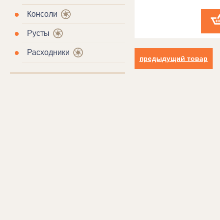
Консоли
Русты
Расходники
предыдущий товар