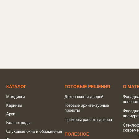
КАТАЛОГ
ГОТОВЫЕ РЕШЕНИЯ
О МАТ
Молдинги
Декор окон и дверей
Фасадна
пенопол
Карнизы
Готовые архитектурные
проекты
Фасадна
Арки
полиуре
Примеры расчета декора
Балюстрады
Стеклоф
совреме
Слуховые окна и обрамления
ПОЛЕЗНОЕ