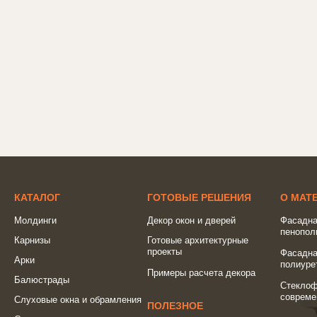
КАТАЛОГ
ГОТОВЫЕ РЕШЕНИЯ
О МАТ
Молдинги
Декор окон и дверей
Фасадна
пенопол
Карнизы
Готовые архитектурные
проекты
Фасадна
Арки
полиуре
Примеры расчета декора
Балюстрады
Стеклоф
совреме
Слуховые окна и обрамления
ПОЛЕЗНОЕ