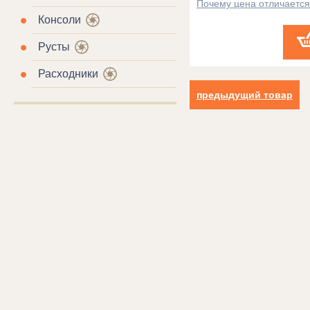
Почему цена отличаетс
Консоли
Русты
Расходники
предыдущий товар