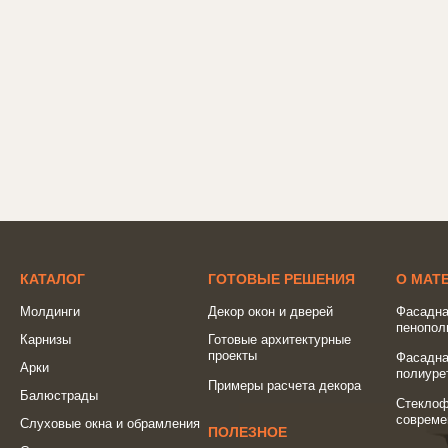
КАТАЛОГ
ГОТОВЫЕ РЕШЕНИЯ
О МАТ
Молдинги
Декор окон и дверей
Фасадна
пенопол
Карнизы
Готовые архитектурные
проекты
Фасадна
Арки
полиуре
Примеры расчета декора
Балюстрады
Стеклоф
совреме
Слуховые окна и обрамления
ПОЛЕЗНОЕ