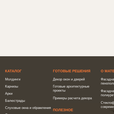
КАТАЛОГ
ГОТОВЫЕ РЕШЕНИЯ
О МАТ
Молдинги
Декор окон и дверей
Фасадна
пенопол
Карнизы
Готовые архитектурные
проекты
Фасадна
Арки
полиуре
Примеры расчета декора
Балюстрады
Стеклоф
совреме
Слуховые окна и обрамления
ПОЛЕЗНОЕ