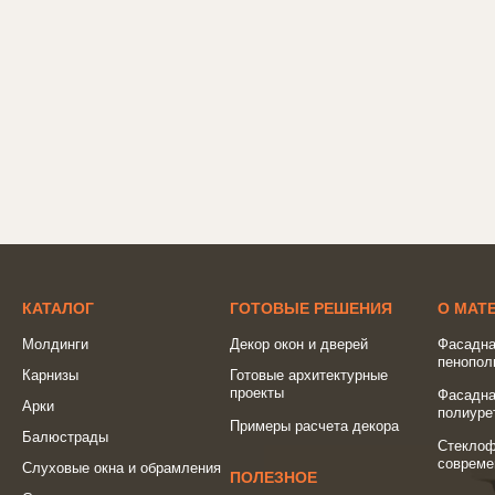
КАТАЛОГ
ГОТОВЫЕ РЕШЕНИЯ
О МАТ
Молдинги
Декор окон и дверей
Фасадна
пенопол
Карнизы
Готовые архитектурные
проекты
Фасадна
Арки
полиуре
Примеры расчета декора
Балюстрады
Стеклоф
совреме
Слуховые окна и обрамления
ПОЛЕЗНОЕ