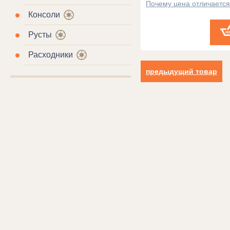
Почему цена отличаетс
Консоли
Русты
Расходники
предыдущий товар