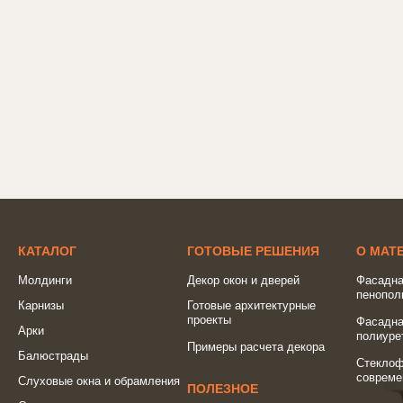
КАТАЛОГ
ГОТОВЫЕ РЕШЕНИЯ
О МАТ
Молдинги
Декор окон и дверей
Фасадна
пенопол
Карнизы
Готовые архитектурные
проекты
Фасадна
Арки
полиуре
Примеры расчета декора
Балюстрады
Стеклоф
совреме
Слуховые окна и обрамления
ПОЛЕЗНОЕ